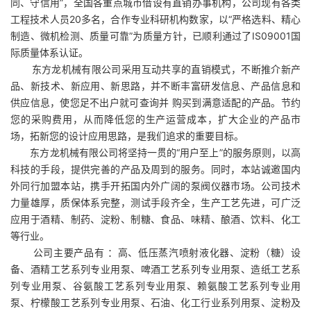
同、守信用”，全国各重点城市借设有直销办事机构，公司现有各类
工程技术人员20多名，合作专业科研机构数家，以“严格选料、精心
制造、微机检测、质量可靠”为质量方针，已顺利通过了IS09001国
际质量体系认证。
东方龙机械有限公司采用互动共享的直销模式，不断推介新产
品、新技术、新应用、新思路，并不断丰富研发信息、产品信息和
供应信息，使您足不出户就可查询并 购买到满意适配的产品。节约
您的采购费用，从而降低您的生产运营成本，扩大企业的产品市
场，拓新您的设计应用思路，是我们追求的重要目标。
东方龙机械有限公司将坚持一贯的“用户至上”的服务原则，以高
科技的手段，提供完善的产品及周到的服务。同时，本站诚邀国内
外同行加盟本站，携手开拓国内外广阔的泵阀仪器市场。公司技术
力量雄厚，质保体系完整，测试手段齐全，生产工艺先进，可广泛
应用于酒精、制药、淀粉、制糖、食品、味精、酿酒、饮料、化工
等行业。
公司主要产品有 ：高、低压蒸汽喷射液化器、淀粉（糖）设
备、酒精工艺系列专业用泵、啤酒工艺系列专业用泵、造纸工艺系
列专业用泵、谷氨酸工艺系列专业用泵、赖氨酸工艺系列专业用
泵、柠檬酸工艺系列专业用泵、石油、化工行业系列用泵、淀粉及